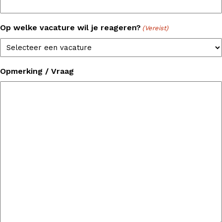
a
a
Op welke vacature wil je reageren?
(Vereist)
m
Opmerking / Vraag