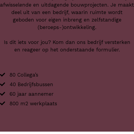
afwisselende en uitdagende bouwprojecten. Je maakt
deel uit van een bedrijf, waarin ruimte wordt
geboden voor eigen inbreng en zelfstandige
(beroeps-)ontwikkeling.
Is dit iets voor jou? Kom dan ons bedrijf versterken
en reageer op het onderstaande formulier.
80 Collega’s
40 Bedrijfsbussen
60 jaar aannemer
800 m2 werkplaats