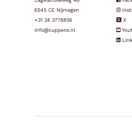
Lagelandseweg 46
Fac
6545 CE Nijmegen
Ins
+31 24 3778856
X
info@cuppens.nl
You
Link