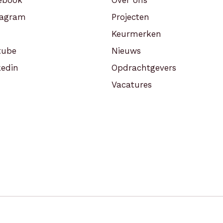
ebook
Over ons
tagram
Projecten
Keurmerken
tube
Nieuws
edin
Opdrachtgevers
Vacatures