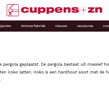
ojecten
timmerfabriek
nieuws
vacatures
con
pergola geplaatst. De pergola bestaat uit massief hou
ten iroko latten. Iroko is een hardhout soort met de
a.