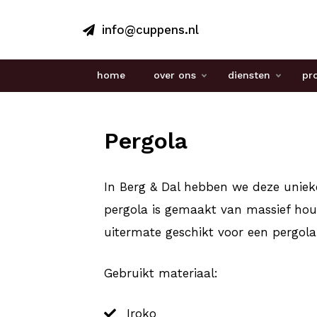
info@cuppens.nl
home
over ons
diensten
pr
Pergola
Pergola
In Berg & Dal hebben we deze unieke 
pergola is gemaakt van massief hou
uitermate geschikt voor een pergol
Gebruikt materiaal:
Iroko