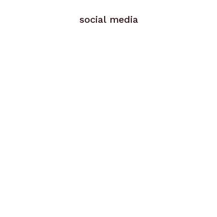
social media
Facebook
Instagram
X
Youtube
Linkedin
navigatie
Over ons
Projecten
Keurmerken